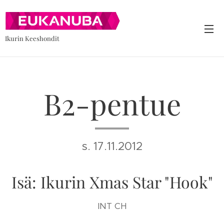
Ikurin Keeshondit
B2-pentue
s. 17.11.2012
Isä: Ikurin Xmas Star "Hook"
INT CH