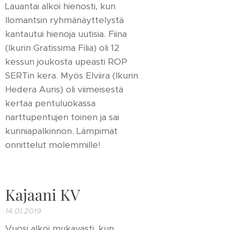
Lauantai alkoi hienosti, kun
Ilomantsin ryhmänäyttelystä
kantautui hienoja uutisia. Fiina
(Ikurin Gratissima Filia) oli 12
kessun joukosta upeasti ROP
SERTin kera. Myös Elviira (Ikurin
Hedera Auris) oli viimeisestä
kertaa pentuluokassa
narttupentujen toinen ja sai
kunniapalkinnon. Lämpimät
onnittelut molemmille!
Kajaani KV
14.01.2019
Vuosi alkoi mukavasti, kun