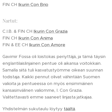
FIN CH
Ikurin Con Brio
Nartut:
C.I.B. & FIN CH
Ikurin Con Grazia
FIN CH
Ikurin Con Anima
FIN & EE CH
Ikurin Con Amore
Gavimir Fossa oli loistokas periyttäjä, ja tämä täysin
englantilaislinjainen pentue oli aikansa voitokkain.
Samalla siitä tuli kasvatustyömme oikean suunnan
todistaja. Kaikki pennut olivat vähintään Suomen
valioita ja pentueessa on myös ensimmäinen
kansasinvälinen valiomme, I. Con Grazia.
Valitettavasti emme saaneet linjasta jatkajaa.
Yhdistelmän sukutaulu löytyy
täältä
.