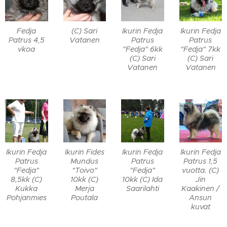
Fedja
(C) Sari
Ikurin Fedja
Ikurin Fedja
Patrus 4,5
Vatanen
Patrus
Patrus
vkoa
"Fedja" 6kk
"Fedja" 7kk
(C) Sari
(C) Sari
Vatanen
Vatanen
Ikurin Fedja
Ikurin Fides
Ikurin Fedja
Ikurin Fedja
Patrus
Mundus
Patrus
Patrus 1,5
"Fedja"
"Toivo"
"Fedja"
vuotta. (C)
8,5kk (C)
10kk (C)
10kk (C) Ida
Jin
Kukka
Merja
Saarilahti
Kaakinen /
Pohjanmies
Poutala
Ansun
kuvat