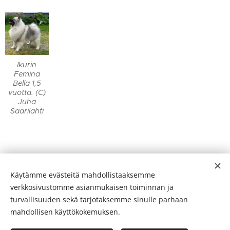
Ikurin
Femina
Bella 1,5
vuotta. (C)
Juha
Saarilahti
Käytämme evästeitä mahdollistaaksemme
© 2026
Kennel Ikurin
verkkosivustomme asianmukaisen toiminnan ja
turvallisuuden sekä tarjotaksemme sinulle parhaan
Kaikki oikeudet pidätetään.
Evästeet
mahdollisen käyttökokemuksen.
Kielet