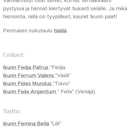
Värivaihtelut ovat selvät, korvat terhakkaasti
pystyssä ja hännät kiertyvät tiukasti selälle. Ja mikä
hienointa, niillä on tyypilliset, kauniit Ikurin päät!
Pentueen sukutaulu
täällä
.
Urokset:
Ikurin Fedja Patrus
"Fedja
Ikurin Ferrum Valens
"Vasili"
Ikurin Fides Mundus
"Toivo"
Ikurin Felix Argentum
" Felix" (Venäjä)
Narttu:
Ikurin Femina Bella
"Lilli"